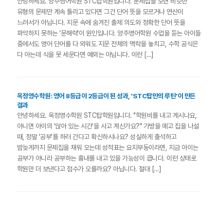
안녕하세요. 양주영어학원 STC탑학원입니다. 문제집을 보면 비슷한
유형의 문제만 계속 틀리고 있다면 그건 단어 뜻을 모르거나 연산이
느려서가 아닙니다. 지문 속에 숨겨진 출제 의도와 정확한 단어 뜻을
파악하지 못하는 '문해력'이 원인입니다. 양주영어학원 수업을 듣는 아이들
중에서도 영어 단어를 다 외워도 지문 전체의 맥락을 놓치고, 수학 공식은
다 아는데 식을 못 세운다면 예외는 아닙니다. 이런 […]
옥정영수학원: 영어 8등급이 2등급이 된 성과, 'STC탑만의 루틴'이 만든
결과
안녕하세요. 옥정영수학원 STC탑학원입니다. "학원비를 내고 계시나요,
아니면 아이의 '앉아 있는 시간'을 사고 계신가요?" 가방을 메고 집을 나설
때, 정말 '공부'를 하러 간다고 확신하시나요? 성실하게 출석하고
밤늦게까지 문제집을 채워 오는데 성적표는 요지부동이라면, 지금 아이는
공부가 아니라 공부하는 흉내를 내고 있을 가능성이 큽니다. 이런 상태로
학원만 더 보낸다고 점수가 오를까요? 아닙니다. 절대 […]