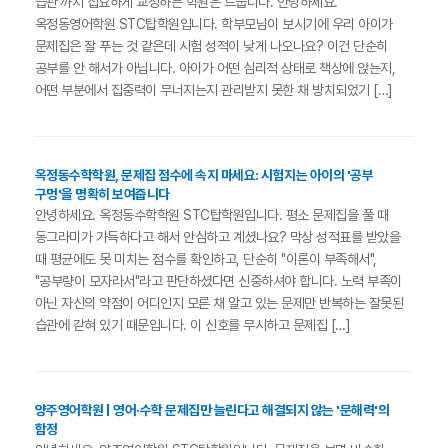
습관'까지 집요하게 교정하는 학원은 드뭅니다. 안녕하세요.
옥정동영어학원 STC탑학원입니다. 학부모님이 보시기에 우리 아이가
문제집은 잘 푸는 것 같은데 시험 성적이 낮게 나오나요? 이건 단순히
공부를 안 해서가 아닙니다. 아이가 어떤 심리적 상태로 책상에 앉는지,
어떤 부분에서 집중력이 무너지는지 관리받지 못한 채 방치되었기 […]
옥정동수학학원, 문제집 점수에 속지 마세요: 시험지는 아이의 '공부
구멍'을 명확히 보여줍니다
안녕하세요. 옥정동수학학원 STC탑학원입니다. 평소 문제집을 풀 때
동그라미가 가득하다고 해서 안심하고 계셨나요? 막상 성적표를 받았을
때 평균에도 못 미치는 점수를 확인하고, 단순히 "이론이 부족해서",
"공부량이 모자라서"라고 판단하셨다면 신중하셔야 합니다. 노력 부족이
아닌 자신의 약점이 어디인지 모른 채 알고 있는 문제만 반복하는 잘못된
습관에 갇혀 있기 때문입니다. 이 신호를 무시하고 문제집 […]
양주영어학원 | 영어·수학 문제집만 늘린다고 해결되지 않는 '문해력'의
함정