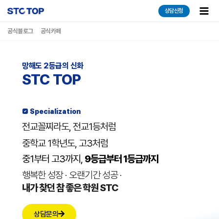
콘텐츠로
Main
상담신청
건너뛰기
Men
공식블로그
공식카페
망해도 2등급의 신화
STC TOP
 Specialization
전교꼴찌라도, 전교1등처럼​
중학교 1학년도, 고3처럼​
중1부터 고3까지,
9등급부터 1등급까지
행복한 성장 · 오랜기간 성공 ·
내가 찾던 참 좋은 학원 STC
상담문의