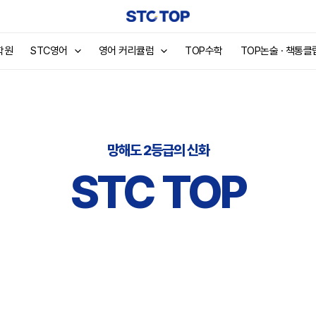
학원
STC영어
영어 커리큘럼
TOP수학
TOP논술 · 책통클
망해도 2등급의 신화
STC TOP