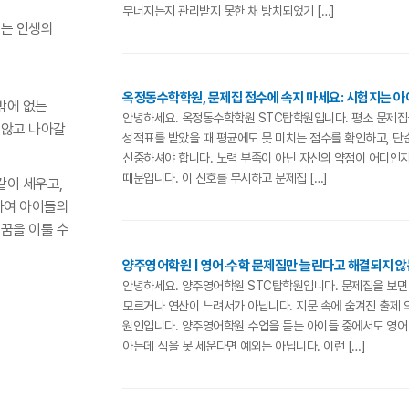
무너지는지 관리받지 못한 채 방치되었기 […]
주는 인생의
옥정동수학학원, 문제집 점수에 속지 마세요: 시험지는 아
밖에 없는
안녕하세요. 옥정동수학학원 STC탑학원입니다. 평소 문제집
 않고 나아갈
성적표를 받았을 때 평균에도 못 미치는 점수를 확인하고, 단
신중하셔야 합니다. 노력 부족이 아닌 자신의 약점이 어디인지
때문입니다. 이 신호를 무시하고 문제집 […]
같이 세우고,
하여 아이들의
꿈을 이룰 수
양주영어학원 | 영어·수학 문제집만 늘린다고 해결되지 않는
안녕하세요. 양주영어학원 STC탑학원입니다. 문제집을 보면 
모르거나 연산이 느려서가 아닙니다. 지문 속에 숨겨진 출제 
원인입니다. 양주영어학원 수업을 듣는 아이들 중에서도 영어 
아는데 식을 못 세운다면 예외는 아닙니다. 이런 […]