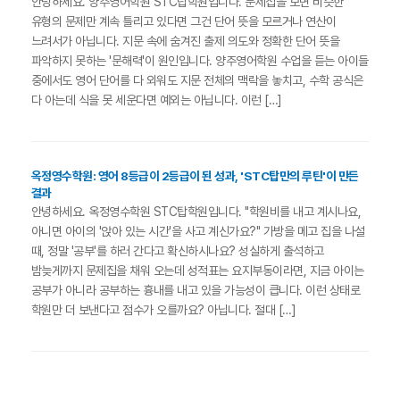
안녕하세요. 양주영어학원 STC탑학원입니다. 문제집을 보면 비슷한
유형의 문제만 계속 틀리고 있다면 그건 단어 뜻을 모르거나 연산이
느려서가 아닙니다. 지문 속에 숨겨진 출제 의도와 정확한 단어 뜻을
파악하지 못하는 '문해력'이 원인입니다. 양주영어학원 수업을 듣는 아이들
중에서도 영어 단어를 다 외워도 지문 전체의 맥락을 놓치고, 수학 공식은
다 아는데 식을 못 세운다면 예외는 아닙니다. 이런 […]
옥정영수학원: 영어 8등급이 2등급이 된 성과, 'STC탑만의 루틴'이 만든
결과
안녕하세요. 옥정영수학원 STC탑학원입니다. "학원비를 내고 계시나요,
아니면 아이의 '앉아 있는 시간'을 사고 계신가요?" 가방을 메고 집을 나설
때, 정말 '공부'를 하러 간다고 확신하시나요? 성실하게 출석하고
밤늦게까지 문제집을 채워 오는데 성적표는 요지부동이라면, 지금 아이는
공부가 아니라 공부하는 흉내를 내고 있을 가능성이 큽니다. 이런 상태로
학원만 더 보낸다고 점수가 오를까요? 아닙니다. 절대 […]