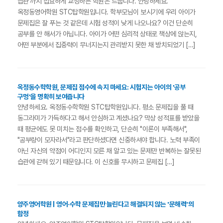
습관'까지 집요하게 교정하는 학원은 드뭅니다. 안녕하세요.
옥정동영어학원 STC탑학원입니다. 학부모님이 보시기에 우리 아이가
문제집은 잘 푸는 것 같은데 시험 성적이 낮게 나오나요? 이건 단순히
공부를 안 해서가 아닙니다. 아이가 어떤 심리적 상태로 책상에 앉는지,
어떤 부분에서 집중력이 무너지는지 관리받지 못한 채 방치되었기 […]
옥정동수학학원, 문제집 점수에 속지 마세요: 시험지는 아이의 '공부
구멍'을 명확히 보여줍니다
안녕하세요. 옥정동수학학원 STC탑학원입니다. 평소 문제집을 풀 때
동그라미가 가득하다고 해서 안심하고 계셨나요? 막상 성적표를 받았을
때 평균에도 못 미치는 점수를 확인하고, 단순히 "이론이 부족해서",
"공부량이 모자라서"라고 판단하셨다면 신중하셔야 합니다. 노력 부족이
아닌 자신의 약점이 어디인지 모른 채 알고 있는 문제만 반복하는 잘못된
습관에 갇혀 있기 때문입니다. 이 신호를 무시하고 문제집 […]
양주영어학원 | 영어·수학 문제집만 늘린다고 해결되지 않는 '문해력'의
함정