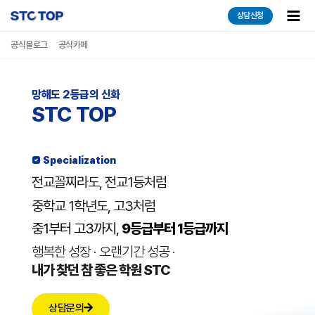
콘텐츠로
Main
상담신청
건너뛰기
Men
공식블로그
공식카페
망해도 2등급의 신화
STC TOP
 Specialization
전교꼴찌라도, 전교1등처럼​
중학교 1학년도, 고3처럼​
중1부터 고3까지,
9등급부터 1등급까지
행복한 성장 · 오랜기간 성공 ·
내가 찾던 참 좋은 학원 STC
상담문의