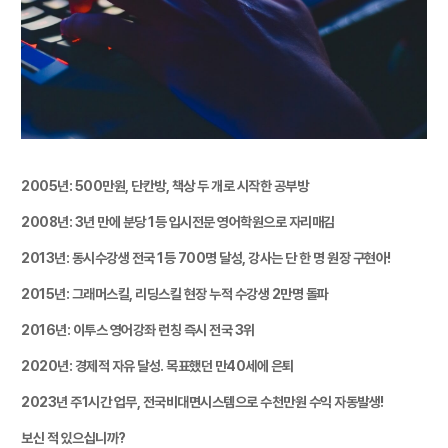
2005년: 500만원, 단칸방, 책상 두 개로 시작한 공부방
2008년:
3년 만에 분당 1등
입시전문 영어학원으로 자리매김
2013년: 동시수강생
전국 1등 700명 달성
, 강사는 단 한 명 원장 구현아!
2015년: 그래머스킬, 리딩스킬
현장 누적 수강생 2만명
돌파
2016년: 이투스 영어강좌 런칭 즉시 전국 3위
2020년: 경제적 자유 달성. 목표했던
만40세에 은퇴
2023년 주1시간 업무, 전국비대면시스템으로 수천만원 수익 자동발생!
보신 적 있으십니까?