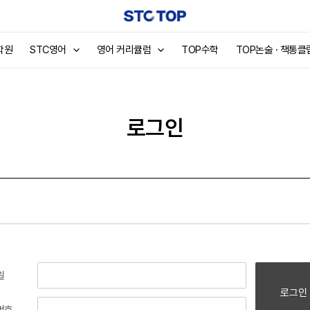
학원
STC영어
영어 커리큘럼
TOP수학
TOP논술 · 책통클
로그인
일
로그인
번호